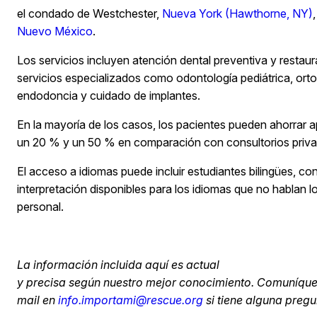
el condado de Westchester,
Nueva York (Hawthorne, NY)
Nuevo México
.
Los servicios incluyen atención dental preventiva y restau
servicios especializados como odontología pediátrica, ortod
endodoncia y cuidado de implantes.
En la mayoría de los casos, los pacientes pueden ahorrar
un 20 % y un 50 % en comparación con consultorios priv
El acceso a idiomas puede incluir estudiantes bilingües, co
interpretación disponibles para los idiomas que no hablan lo
personal.
La
información
incluida
aquí
es actual
y
precisa
según
nuestro
mejor
conocimiento
.
Comuníque
mail
en
info.importami@rescue.org
si
tiene
alguna
pregu