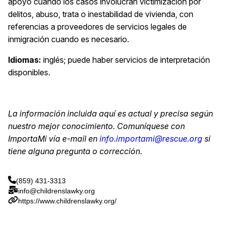
apoyo cuando los casos involucran victimización por
delitos, abuso, trata o inestabilidad de vivienda, con
referencias a proveedores de servicios legales de
inmigración cuando es necesario.
Idiomas:
inglés; puede haber servicios de interpretación
disponibles.
La
información
incluida
aquí
es actual y
precisa
según
nuestro
mejor
conocimiento
.
Comuníquese
con
ImportaMi
vía
e-mail
en
info.importami@rescue.org
si
tiene
alguna
pregunta
o
corrección
.
(859) 431-3313
info@childrenslawky.org
https://www.childrenslawky.org/